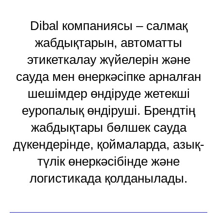
Dibal компаниясы – салмақ
жабдықтарын, автоматты
этикеткалау жүйелерін және
сауда мен өнеркәсіпке арналған
шешімдер өндіруде жетекші
еуропалық өндіруші. Брендтің
жабдықтары бөлшек сауда
дүкендерінде, қоймаларда, азық-
түлік өнеркәсібінде және
логистикада қолданылады.