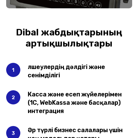
Dibal жабдықтарының
артықшылықтары
Өлшеулердің дәлдігі және
сенімділігі
Касса және есеп жүйелерімен
(1С, WebKassa және басқалар)
интеграция
Әр түрлі бизнес салалары үшін