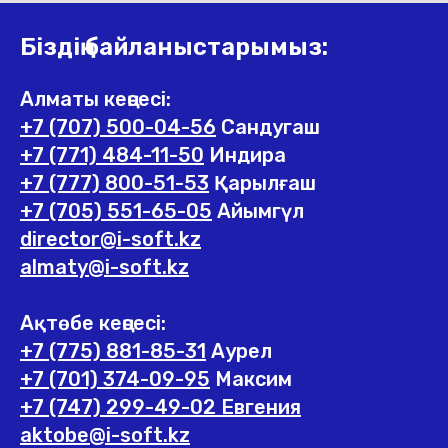
Біздің байланыстарымыз:
Алматы кеңсесі:
+7 (707) 500-04-56
Сандугаш
+7 (771) 484-11-50
Индира
+7 (777) 800-51-53
Қарылғаш
+7 (705) 551-65-05
Айымгүл
director@i-soft.kz
almaty@i-soft.kz
Ақтөбе кеңсесі:
+7 (775) 881-85-31
Аурел
+7 (701) 374-09-95
Максим
+7 (747) 299-49-02 Евгения
aktobe@i-soft.kz