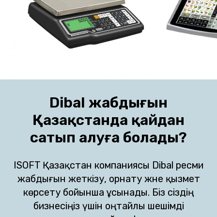
Dibal жабдығын
Қазақстанда қайдан
сатып алуға болады?
ISOFT Қазақстан компаниясы Dibal ресми
жабдығын жеткізу, орнату және қызмет
көрсету бойынша ұсынады. Біз сіздің
бизнесіңіз үшін оңтайлы шешімді