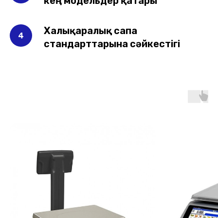
кең модельдер қатары
Халықаралық сапа
стандарттарына сәйкестігі