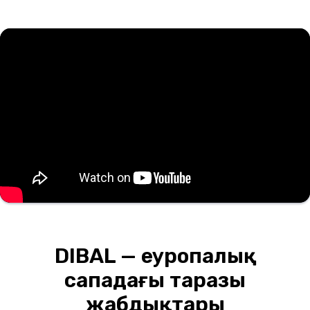
DIBAL — еуропалық
сападағы таразы
жабдықтары