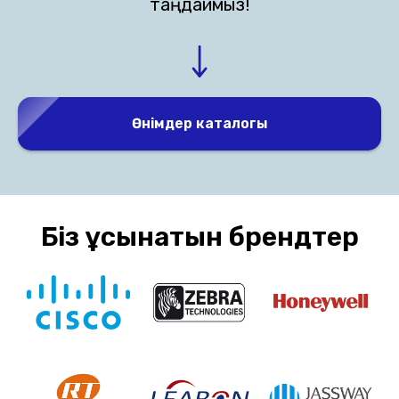
таңдаймыз!
Өнімдер каталогы
Біз ұсынатын брендтер