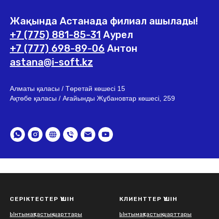
Жақында Астанада филиал ашылады!
+7 (775) 881-85-31
Аурел
+7 (777) 698-89-06
Антон
astana@i-soft.kz
Алматы қаласы / Төретай көшесі 15
Ақтөбе қаласы / Ағайынды Жұбановтар көшесі, 259
СЕРІКТЕСТЕР ҮШІН
КЛИЕНТТЕР ҮШІН
Ынтымақтастық шарттары
Ынтымақтастық шарттары