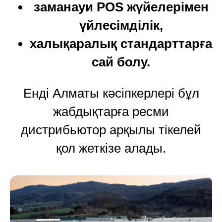
заманауи POS жүйелерімен
үйлесімділік,
халықаралық стандарттарға
сай болу.
Енді Алматы кәсіпкерлері бұл
жабдықтарға ресми
дистрибьютор арқылы тікелей
қол жеткізе алады.