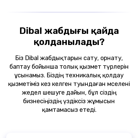
Dibal жабдығы қайда
қолданылады?
Біз Dibal жабдықтарын сату, орнату,
баптау бойынша толық қызмет түрлерін
ұсынамыз. Біздің техникалық қолдау
қызметіміз кез келген туындаған мәселені
жедел шешуге дайын, бұл сіздің
бизнесіңіздің үздіксіз жұмысын
қамтамасыз етеді.