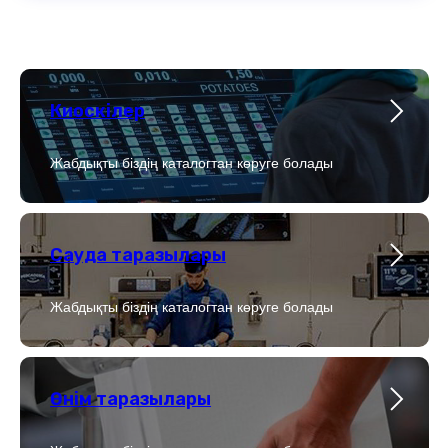
Киоскілер
Жабдықты біздің каталогтан көруге болады
Сауда таразылары
Жабдықты біздің каталогтан көруге болады
Өнім таразылары