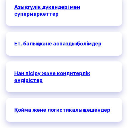
Азық-түлік дүкендері мен
супермаркеттер
Ет, балық және аспаздық бөлімдер
Нан пісіру және кондитерлік
өндірістер
Қойма және логистикалық кешендер