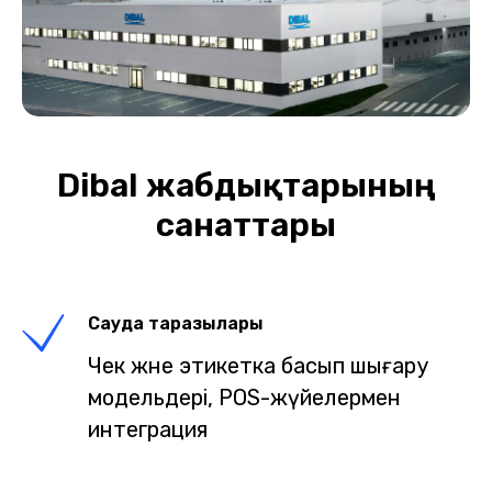
Dibal жабдықтарының
санаттары
Сауда таразылары
Чек және этикетка басып шығару
модельдері, POS-жүйелермен
интеграция