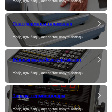
Жабдықты біздің каталогтан көруге болады
Платформалы таразылар
Жабдықты біздің каталогтан көруге болады
Жапсырма жабыстырғыштар
Жабдықты біздің каталогтан көруге болады
Таразы терминалдары
Жабдықты біздің каталогтан көруге болады