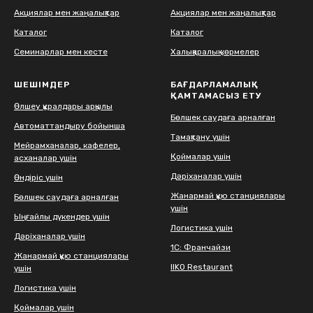
Акциялар мен жаңалықтар
Акциялар мен жаңалықтар
Каталог
Каталог
Семинарлар мен кесте
Халықаралық көрмелер
ШЕШІМДЕР
БАҒДАРЛАМАЛЫҚ
ҚАМТАМАСЫЗ ЕТУ
Өлшеу құралдары арқылы
Бөлшек саудаға арналған
Автоматтандыру бойынша
Тамақтану үшін
Мейрамханалар, кафелер,
Қоймалар үшін
асханалар үшін
Дәріханалар үшін
Өндіріс үшін
Жанармай құю станциялары
Бөлшек саудаға арналған
үшін
Ыңғайлы дүкендер үшін
Логистика үшін
Дәріханалар үшін
1С: Франчайзи
Жанармай құю станциялары
IIKO Restaurant
үшін
Логистика үшін
Қоймалар үшін