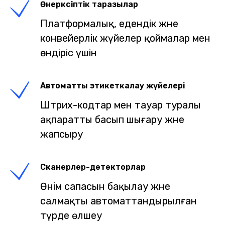
Өнеркәсіптік таразылар
Платформалық, едендік және
конвейерлік жүйелер қоймалар мен
өндіріс үшін
Автоматты этикеткалау жүйелері
Штрих-кодтар мен тауар туралы
ақпаратты басып шығару және
жапсыру
Сканерлер-детекторлар
Өнім сапасын бақылау және
салмақты автоматтандырылған
түрде өлшеу