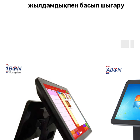
жылдамдықпен басып шығару