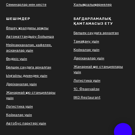
Семинарлар мен кесте
Халықаралық көрмелер
ШЕШІМДЕР
БАҒДАРЛАМАЛЫҚ
ҚАМТАМАСЫЗ ЕТУ
Өлшеу құралдары арқылы
Бөлшек саудаға арналған
Автоматтандыру бойынша
Тамақтану үшін
Мейрамханалар, кафелер,
Қоймалар үшін
асханалар үшін
Дәріханалар үшін
Өндіріс үшін
Жанармай құю станциялары
Бөлшек саудаға арналған
үшін
Ыңғайлы дүкендер үшін
Логистика үшін
Дәріханалар үшін
1С: Франчайзи
Жанармай құю станциялары
IIKO Restaurant
үшін
Логистика үшін
Қоймалар үшін
Автобус парктері үшін