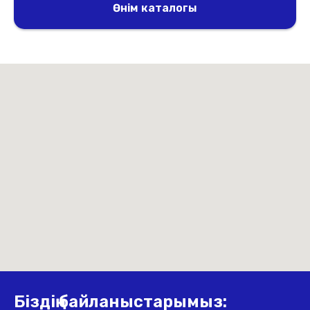
Өнім каталогы
Біздің байланыстарымыз: