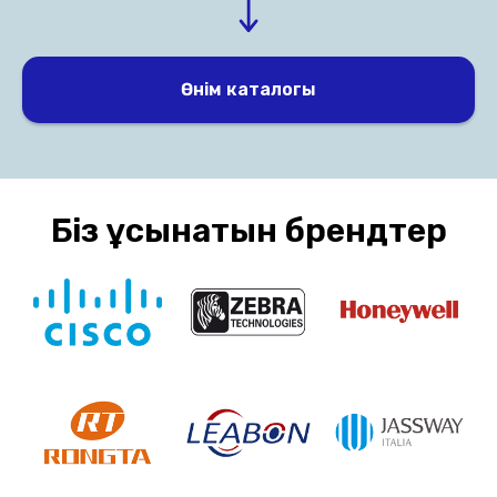
Өнім каталогы
Біз ұсынатын брендтер