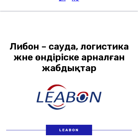
Мәзір
Либон – сауда, логистика
және өндіріске арналған
жабдықтар
LEABON