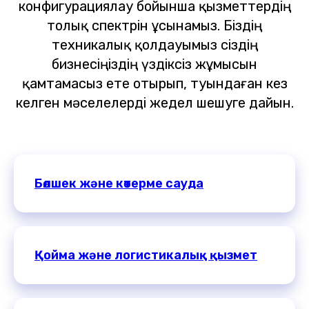
конфигурациялау бойынша қызметтердің
толық спектрін ұсынамыз. Біздің
техникалық қолдауымыз сіздің
бизнесіңіздің үздіксіз жұмысын
қамтамасыз ете отырып, туындаған кез
келген мәселелерді жедел шешуге дайын.
Бөлшек және көтерме сауда
Қойма және логистикалық қызмет