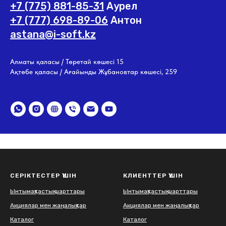
+7 (775) 881-85-31
Аурел
+7 (777) 698-89-06
Антон
astana@i-soft.kz
Алматы қаласы / Төретай көшесі 15
Ақтөбе қаласы / Ағайынды Жұбановтар көшесі, 259
СЕРІКТЕСТЕР ҮШІН
КЛИЕНТТЕР ҮШІН
Ынтымақтастық шарттары
Ынтымақтастық шарттары
Акциялар мен жаңалықтар
Акциялар мен жаңалықтар
Каталог
Каталог