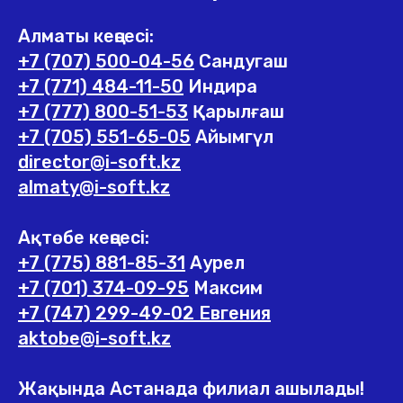
Алматы кеңсесі:
+7 (707) 500-04-56
Сандугаш
+7 (771) 484-11-50
Индира
+7 (777) 800-51-53
Қарылғаш
+7 (705) 551-65-05
Айымгүл
director@i-soft.kz
almaty@i-soft.kz
Ақтөбе кеңсесі:
+7 (775) 881-85-31
Аурел
+7 (701) 374-09-95
Максим
+7 (747) 299-49-02 Евгения
aktobe@i-soft.kz
Жақында Астанада филиал ашылады!