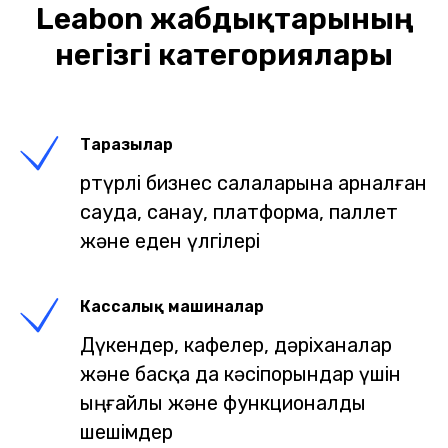
Leabon жабдықтарының
негізгі категориялары
Таразылар
Әртүрлі бизнес салаларына арналған
сауда, санау, платформа, паллет
және еден үлгілері
Кассалық машиналар
Дүкендер, кафелер, дәріханалар
және басқа да кәсіпорындар үшін
ыңғайлы және функционалды
шешімдер