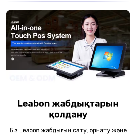
Leabon жабдықтарын
қолдану
Біз Leabon жабдығын сату, орнату және