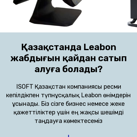
Қазақстанда Leabon
жабдығын қайдан сатып
алуға болады?
ISOFT Қазақстан компаниясы ресми
кепілдікпен түпнұсқалық Leabon өнімдерін
ұсынады. Біз сізге бизнес немесе жеке
қажеттіліктер үшін ең жақсы шешімді
таңдауға көмектесеміз