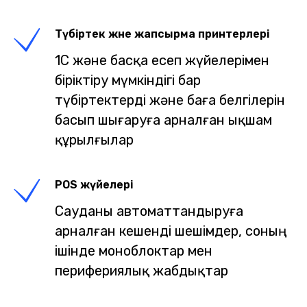
Түбіртек және жапсырма принтерлері
1С және басқа есеп жүйелерімен
біріктіру мүмкіндігі бар
түбіртектерді және баға белгілерін
басып шығаруға арналған ықшам
құрылғылар
POS жүйелері
Сауданы автоматтандыруға
арналған кешенді шешімдер, соның
ішінде моноблоктар мен
перифериялық жабдықтар