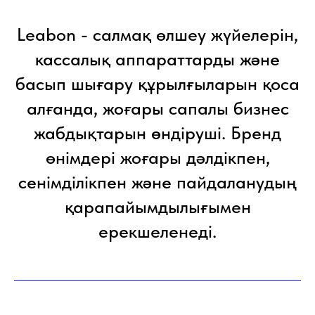
Leabon - салмақ өлшеу жүйелерін,
кассалық аппараттарды және
басып шығару құрылғыларын қоса
алғанда, жоғары сапалы бизнес
жабдықтарын өндіруші. Бренд
өнімдері жоғары дәлдікпен,
сенімділікпен және пайдаланудың
қарапайымдылығымен
ерекшеленеді.