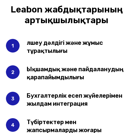
Leabon жабдықтарының
артықшылықтары
Өлшеу дәлдігі және жұмыс
тұрақтылығы
Ықшамдық және пайдаланудың
қарапайымдылығы
Бухгалтерлік есеп жүйелерімен
жылдам интеграция
Түбіртектер мен
жапсырмаларды жоғары