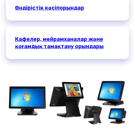
Өндірістік кәсіпорындар
Кафелер, мейрамханалар және
қоғамдық тамақтану орындары