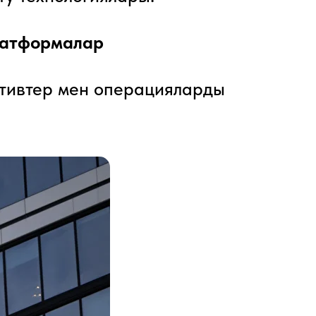
латформалар
активтер мен операцияларды