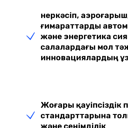
Өнеркәсіп, аэроғарыш
ғимараттарды авто
және энергетика сия
салалардағы мол тә
инновациялардың ұз
Жоғары қауіпсіздік 
стандарттарына тол
және сенімділік