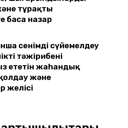
және тұрақты
е баса назар
нша сенімді сүйемелдеу
ікті тәжірибені
з ететін жаһандық
 қолдау және
р желісі
ң артықшылықтары