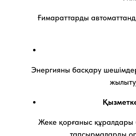
Ғимараттарды автоматтандыру
Энергияны басқару шешімдер
жылыту
Қызметке
Жеке қорғаныс құралдары (
тапсырмаларды оры