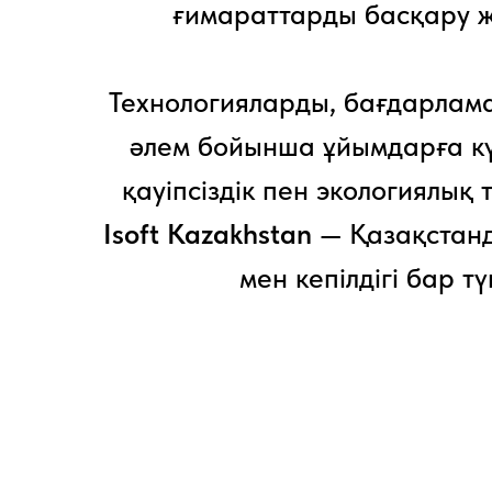
ғимараттарды басқару ж
Технологияларды, бағдарлама
әлем бойынша ұйымдарға күр
қауіпсіздік пен экологиялық
Isoft Kazakhstan
— Қазақстан
мен кепілдігі бар 