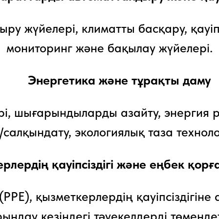
 жүйелері, климатты басқару, қауіпсізд
мониторинг және бақылау жүйелері.
Энергетика және тұрақты даму
і, шығарындыларды азайту, энергия р
/салқындату, экологиялық таза техноло
рлердің қауіпсіздігі және еңбек қорғ
PPE), қызметкерлердің қауіпсіздігіне 
ндау кезіндегі тәуекелдерді төменде