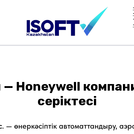
елер
Жаңалықтар
Клиенттерге
Серіктестерге
Компания туралы
ан — Honeywell компа
серіктесі
c
. — өнеркәсіптік автоматтандыру, аэ