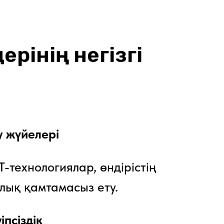
рінің негізгі
 жүйелері
-технологиялар, өндірістің
алық қамтамасыз ету.
псіздік