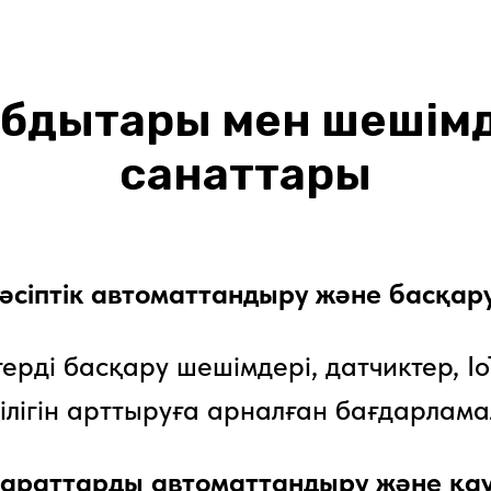
бдықтары мен шешімде
санаттары
әсіптік автоматтандыру және басқару
ерді басқару шешімдері, датчиктер, IoT
мділігін арттыруға арналған бағдарлам
араттарды автоматтандыру және қауі