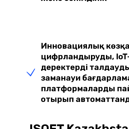
Инновациялық көзқа
цифрландыруды, IoT-
деректерді талдауд
заманауи бағдарла
платформаларды па
отырып автоматтан
ISOFT Kazakhsta