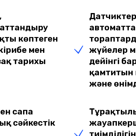
,
Датчиктер
маттандыру
автоматт
қты көптеген
тораптард
жірибе мен
жүйелер м
ақ тарихы
дейінгі б
қамтитын 
және өнім
пен сапа
Тұрақтылы
ық сәйкестік
жауапкерш
тиімділіг