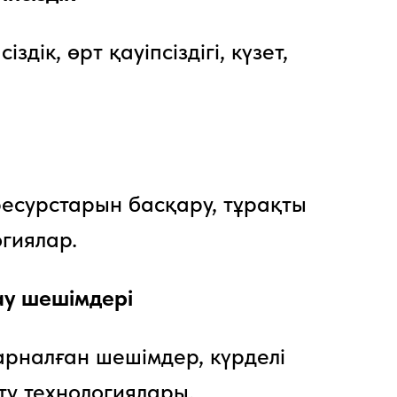
ік, өрт қауіпсіздігі, күзет,
есурстарын басқару, тұрақты
гиялар.
ау шешімдері
арналған шешімдер, күрделі
ту технологиялары.