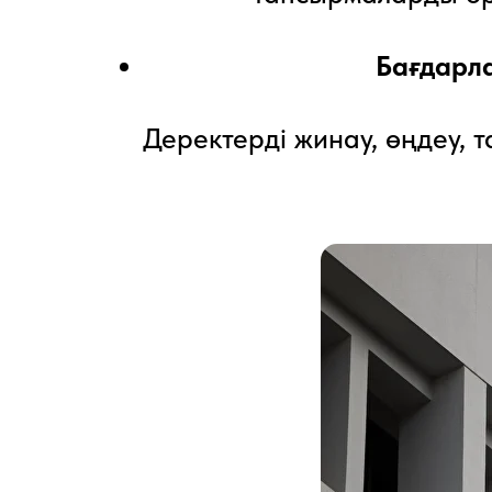
Бағдарл
Деректерді жинау, өңдеу, 