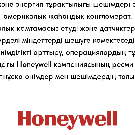
әне энергия тұрақтылығы шешімдері с
америкалық жаһандық конгломерат.
лық қамтамасыз етуді және датчиктерд
делі міндеттерді шешуге көмектеседі
 тиімділікті арттыру, операциялардың 
дағы
Honeywell
компаниясының ресми 
түпнұсқа өнімдер мен шешімдердің толы