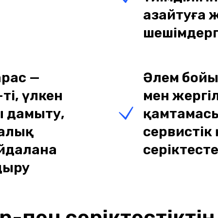
азайтуға 
шешімдерг
рас —
Әлем бойы
ті, үлкен
мен жергіл
ы дамыту,
қамтамасы
малық
сервистік
йдалана
серіктесте
дыру
n-пен серіктестікті