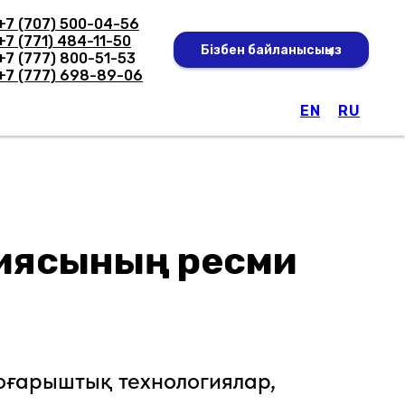
+7 (707) 500-04-56
+7 (771) 484-11-50
Бізбен байланысыңыз
+7 (777) 800-51-53
+7 (777) 698-89-06
EN
RU
Шешімдер
Бағдарламалық қамтамасыз ету
ниясының ресми
роғарыштық технологиялар,