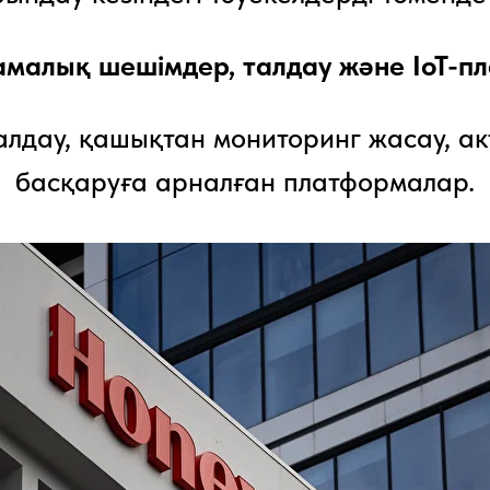
амалық шешімдер, талдау және IoT-п
талдау, қашықтан мониторинг жасау, 
басқаруға арналған платформалар.