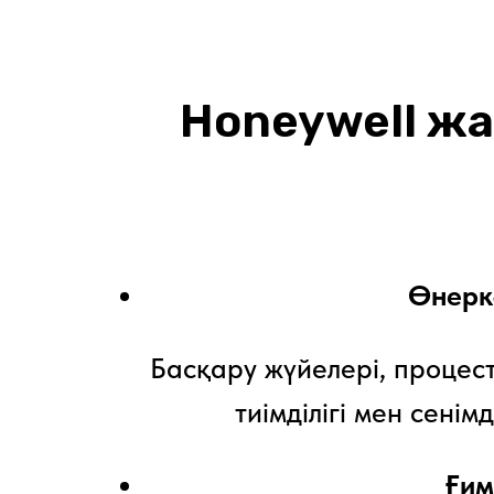
Honeywell жа
Өнерк
Басқару жүйелері, процест
тиімділігі мен сені
Ғим