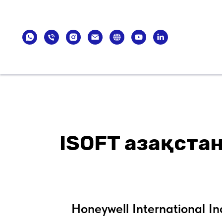
Каталог
Брендтер
Халықаралық көрм
ISOFT Қазақст
Honeywell International In