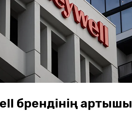
ll брендінің артықш