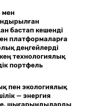
 мен
андырылған
ан бастап кешенді
ен платформаларға
арлық деңгейлерді
кең технологиялық
дік портфель
қ пен экологиялық
ілік — энергия
іне, шығарындыларды