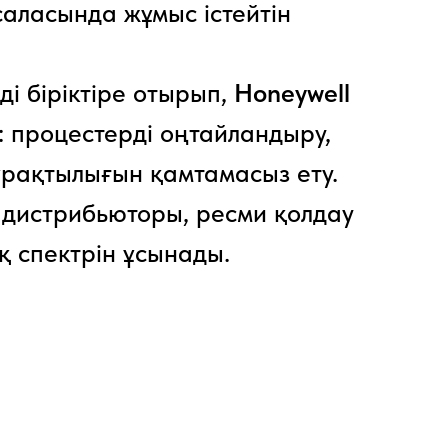
аласында жұмыс істейтін
і біріктіре отырып,
Honeywell
: процестерді оңтайландыру,
тұрақтылығын қамтамасыз ету.
дистрибьюторы, ресми қолдау
қ спектрін ұсынады.