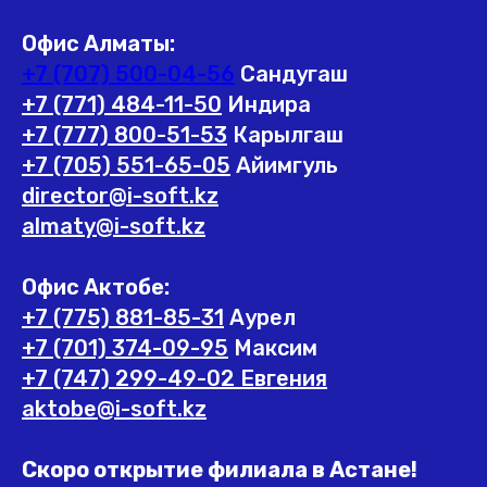
Офис Алматы:
+7 (707) 500-04-56
Сандугаш
+7 (771) 484-11-50
Индира
+7 (777) 800-51-53
Карылгаш
+7 (705) 551-65-05
Айимгуль
director@i-soft.kz
almaty@i-soft.kz
Офис Актобе:
+7 (775) 881-85-31
Аурел
+7 (701) 374-09-95
Максим
+7 (747) 299-49-02 Евгения
aktobe@i-soft.kz
Скоро открытие филиала в Астане!