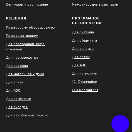
Семинары и расписание
Международные выставки
РЕШЕНИЯ
ПРОГРАМНОЕ
ОБЕСПЕЧЕНИЕ
По весовому оборудованию
Для ритейла
По автоматизации
Для общепита
Для ресторанов, кафе,
Для складов
столовых
Для аптек
Для производства
Для АЗС
Для ритейла
Для логистики
Для магазинов у дома
1С: Франчайзи
Для аптек
IIKO Restaurant
Для АЗС
Для логистики
Для складов
Для автобусных парков