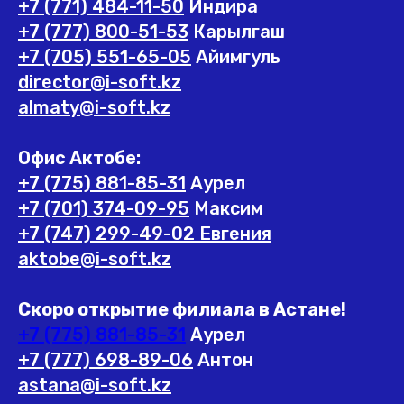
+7 (771) 484-11-50
Индира
+7 (777) 800-51-53
Карылгаш
+7 (705) 551-65-05
Айимгуль
director@i-soft.kz
almaty@i-soft.kz
Офис Актобе:
+7 (775) 881-85-31
Аурел
+7 (701) 374-09-95
Максим
+7 (747) 299-49-02 Евгения
aktobe@i-soft.kz
Скоро открытие филиала в Астане!
+7 (775) 881-85-31
Аурел
+7 (777) 698-89-06
Антон
astana@i-soft.kz