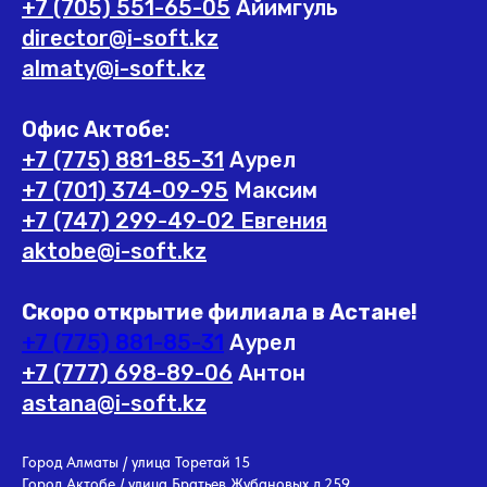
+7 (705) 551-65-05
Айимгуль
director@i-soft.kz
almaty@i-soft.kz
Офис Актобе:
+7 (775) 881-85-31
Аурел
+7 (701) 374-09-95
Максим
+7 (747) 299-49-02 Евгения
aktobe@i-soft.kz
Скоро открытие филиала в Астане!
+7 (775) 881-85-31
Аурел
+7 (777) 698-89-06
Антон
astana@i-soft.kz
Город Алматы / улица Торетай 15
Город Актобе / улица Братьев Жубановых д.259