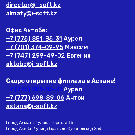
director@i-soft.kz
almaty@i-soft.kz
Офис Актобе:
+7 (775) 881-85-31
Аурел
+7 (701) 374-09-95
Максим
+7 (747) 299-49-02 Евгения
aktobe@i-soft.kz
Скоро открытие филиала в Астане!
+7 (775) 881-85-31
Аурел
+7 (777) 698-89-06
Антон
astana@i-soft.kz
Город Алматы / улица Торетай 15
Город Актобе / улица Братьев Жубановых д.259