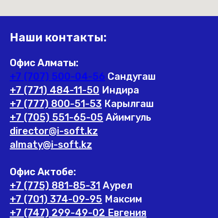
Наши контакты:
Офис Алматы:
+7 (707) 500-04-56
Сандугаш
+7 (771) 484-11-50
Индира
+7 (777) 800-51-53
Карылгаш
+7 (705) 551-65-05
Айимгуль
director@i-soft.kz
almaty@i-soft.kz
Офис Актобе:
+7 (775) 881-85-31
Аурел
+7 (701) 374-09-95
Максим
+7 (747) 299-49-02 Евгения